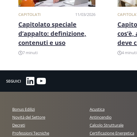
CAPITOLATI
11/03/2026
CAPITOLA
Capitolato speciale
Capito
d’appalto: definizione,
cos’è,
contenuti e uso
deve 
7 minuti
4 minuti
LinkedIn
YouTube
SEGUICI
Bonus Edilizi
Acustica
Novità del Settore
Antincendio
Decreti
Calcolo Strutturale
Professioni Tecniche
Certificazione Energetica