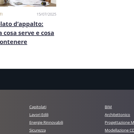
TI
15/07/2025
lato d’appalto:
 a cosa serve e cosa
contenere
Capitolati
BIM
Lavori Edili
Architettonico
Energie Rinnovabili
Progettazione 
Sicurezza
Modellazione C