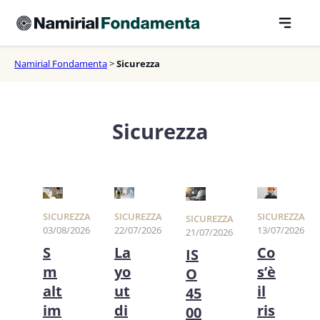
Vai
al
contenuto
Namirial Fondamenta
>
Sicurezza
Sicurezza
SICUREZZA
SICUREZZA
SICUREZZA
SICUREZZA
03/08/2026
22/07/2026
13/07/2026
21/07/2026
S
La
Co
IS
m
yo
s’è
O
alt
ut
il
45
im
di
ris
00