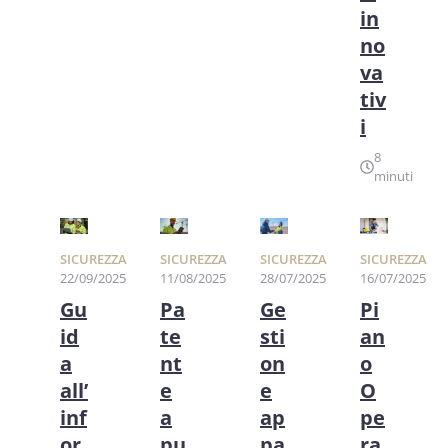
in
no
va
tiv
i
8
minuti
SICUREZZA
SICUREZZA
SICUREZZA
SICUREZZA
22/09/2025
11/08/2025
28/07/2025
16/07/2025
Gu
Pa
Ge
Pi
id
te
sti
an
a
nt
on
o
all’
e
e
O
inf
a
ap
pe
or
pu
pa
ra