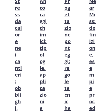
St
An
Pr
Ne
re
co
og
ar
ss
ra
et
Mi
da
ggi
ta
ss:
cal
ch
zio
de
or
im
ne
fin
e
ici:
po
izi
ne
tip
nt
on
i
ol
eg
e,
ca
og
gi:
es
nti
ie,
re
e
eri
ap
go
m
:
pli
le
pi
ob
ca
te
e
bli
zio
cn
pr
gh
ni
ic
oc
i,
e
he
ed