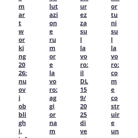
m
lut
ur
or
ar
azi
ez
tu
t
on
za
ni
w
e
su
su
or
ru
l
l
ki
m
la
la
ng
or
vo
vo
20
e
ro:
ro:
26:
la
il
co
nu
vo
DL
m
ov
ro:
15
e
i
ag
9/
co
ob
gi
20
str
bli
or
25
uir
gh
na
di
e
i,
m
ve
un