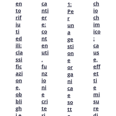
en
ca
ch
1:
to
nti
io
Pe
rif
er
ch
r
iu
e:
im
un
ti
co
ico
a
ed
nt
:
ge
ili:
en
ca
sti
cla
uti
us
on
ssi
,
e,
e
fic
fu
eff
or
azi
nz
et
ga
on
io
ti
ni
e,
ni
e
ca
ob
e
mi
e
bli
cri
su
so
gh
te
re
tt
i e
ri
di