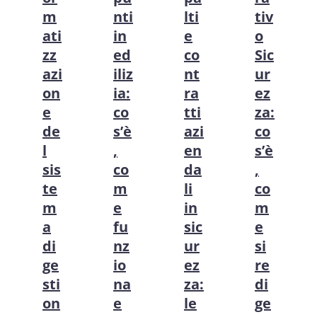
m
nti
lti
tiv
ati
in
e
o
zz
ed
co
Sic
azi
iliz
nt
ur
on
ia:
ra
ez
e
co
tti
za:
de
s’è
azi
co
l
,
en
s’è
sis
co
da
,
te
m
li
co
m
e
in
m
a
fu
sic
e
di
nz
ur
si
ge
io
ez
re
sti
na
za:
di
on
e
le
ge