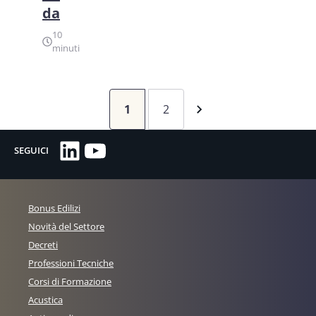
da
10
minuti
1
2
LinkedIn
YouTube
SEGUICI
Bonus Edilizi
Novità del Settore
Decreti
Professioni Tecniche
Corsi di Formazione
Acustica