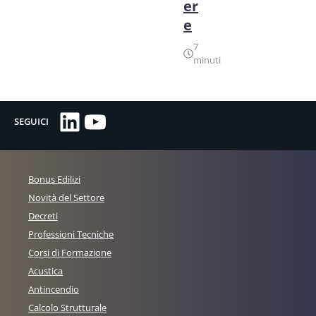
er
e
7
minuti
LinkedIn
YouTube
SEGUICI
Bonus Edilizi
Novità del Settore
Decreti
Professioni Tecniche
Corsi di Formazione
Acustica
Antincendio
Calcolo Strutturale