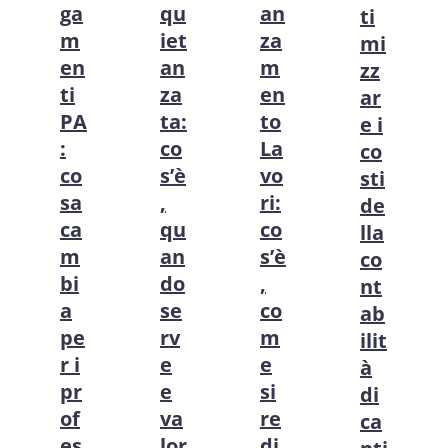
ga
qu
an
ti
m
iet
za
mi
en
an
m
zz
ti
za
en
ar
PA
ta:
to
e i
:
co
La
co
co
s’è
vo
sti
sa
,
ri:
de
ca
qu
co
lla
m
an
s’è
co
bi
do
,
nt
a
se
co
ab
pe
rv
m
ilit
r i
e
e
à
pr
e
si
di
of
va
re
ca
es
lor
di