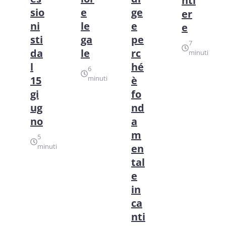
nti
sio
e
ge
er
ni
le
e
e
sti
ga
pe
7
da
le
rc
minuti
l
hé
6
15
minuti
è
gi
fo
ug
nd
no
a
m
5
minuti
en
tal
e
in
ca
nti