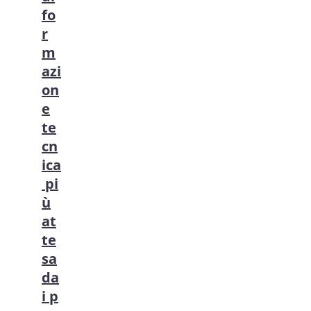
fo
r
m
azi
on
e
te
cn
ica
pi
ù
at
te
sa
da
i p