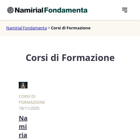
Vai
al
contenuto
Namirial Fondamenta
>
Corsi di Formazione
Corsi di Formazione
CORSI DI
FORMAZIONE
18/11/2025
Na
mi
ria