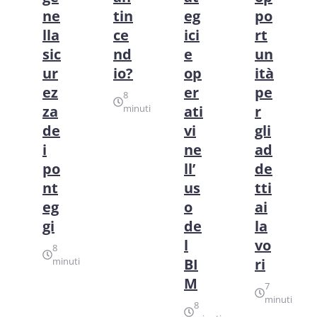
ne
tin
eg
po
lla
ce
ici
rt
sic
nd
e
un
ur
io?
op
ità
ez
er
pe
8
za
minuti
ati
r
de
vi
gli
i
ne
ad
po
ll’
de
nt
us
tti
eg
o
ai
gi
de
la
l
vo
8
minuti
BI
ri
M
7
minuti
8