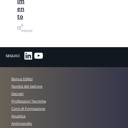
im
en
to
8
minuti
LinkedIn
YouTube
SEGUICI
Bonus Edilizi
Novità del Settore
Decreti
Professioni Tecniche
Corsi di Formazione
Acustica
Antincendio