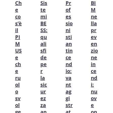
Ch
Sis
Pr
BI
e
te
of
M
co
mi
es
ne
s’è
BE
sio
lla
il
SS:
ni
pr
PI
qu
sti
ev
M
ali
an
en
US
sfi
tin
zio
e
de
ce
ne
ch
pe
nd
in
e
r
io:
ce
ru
la
va
nd
ol
sic
nt
i:
o
ur
ag
nu
sv
ez
gi
ov
ol
za
str
e
ge
an
at
op