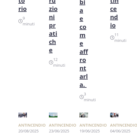
to
ru
tin
bi
rio
zio
ce
a
ni
nd
e
9
minuti
pr
io
co
ati
m
11
ch
minuti
e
e
aff
ro
12
minuti
nt
arl
a.
3
minuti
ANTINCENDIO
ANTINCENDIO
ANTINCENDIO
ANTINCENDI
20/08/2025
23/06/2025
19/06/2025
04/06/2025