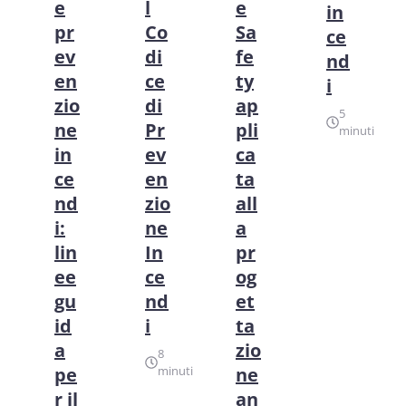
e
l
e
in
pr
Co
Sa
ce
ev
di
fe
nd
en
ce
ty
i
zio
di
ap
5
ne
Pr
pli
minuti
in
ev
ca
ce
en
ta
nd
zio
all
i:
ne
a
lin
In
pr
ee
ce
og
gu
nd
et
id
i
ta
a
zio
8
pe
minuti
ne
r il
an