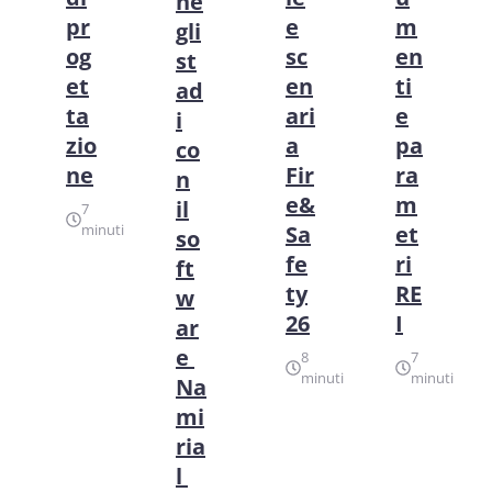
ne
pr
e
m
gli
og
sc
en
st
et
en
ti
ad
ta
ari
e
i
zio
a
pa
co
ne
Fir
ra
n
e&
m
il
7
minuti
Sa
et
so
fe
ri
ft
ty
RE
w
26
I
ar
e
8
7
minuti
minuti
Na
mi
ria
l