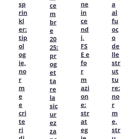
sp
ne
a
ce
rin
in
al
m
kl
ce
fu
br
er:
nd
oc
e
tip
i,
o
20
ol
FS
de
25:
og
E e
lle
pr
ie,
fo
str
og
no
r
ut
et
r
m
tu
ta
m
azi
re:
re
e
on
no
la
e
e:
r
sic
cri
str
m
ur
te
at
e,
ez
ri
eg
str
za
di
ie
u