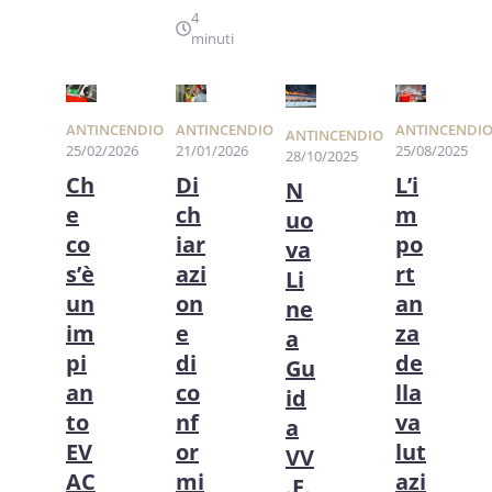
4
minuti
ANTINCENDIO
ANTINCENDIO
ANTINCENDI
ANTINCENDIO
25/02/2026
21/01/2026
25/08/2025
28/10/2025
Ch
Di
L’i
N
e
ch
m
uo
co
iar
po
va
s’è
azi
rt
Li
un
on
an
ne
im
e
za
a
pi
di
de
Gu
an
co
lla
id
to
nf
va
a
EV
or
lut
VV
AC
mi
azi
.F.