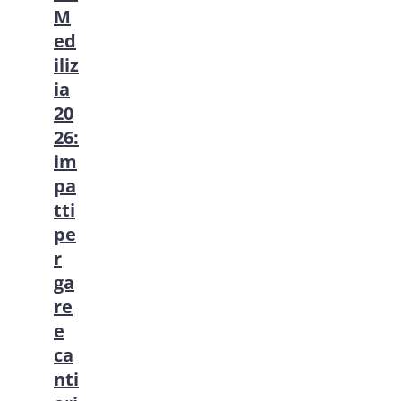
M
ed
iliz
ia
20
26:
im
pa
tti
pe
r
ga
re
e
ca
nti