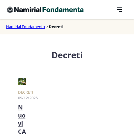
Vai
al
contenuto
Namirial Fondamenta
>
Decreti
Decreti
DECRETI
09/12/2025
N
uo
vi
CA