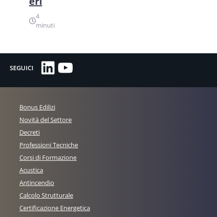
eri
4
minuti
LinkedIn
YouTube
SEGUICI
Bonus Edilizi
Novità del Settore
Decreti
Professioni Tecniche
Corsi di Formazione
Acustica
Antincendio
Calcolo Strutturale
Certificazione Energetica