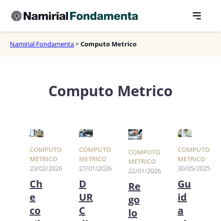
Vai
al
contenuto
Namirial Fondamenta
>
Computo Metrico
Computo Metrico
COMPUTO
COMPUTO
COMPUTO
COMPUTO
METRICO
METRICO
METRICO
METRICO
23/02/2026
27/01/2026
30/05/2025
22/01/2026
Ch
D
Gu
Re
e
UR
id
go
co
C
a
lo