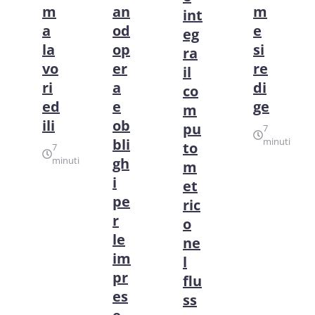
m
an
m
int
a
od
e
eg
la
op
si
ra
vo
er
re
il
ri
a
di
co
ed
e
ge
m
ili
ob
pu
7
bli
minuti
to
7
minuti
gh
m
i
et
pe
ric
r
o
le
ne
im
l
pr
flu
es
ss