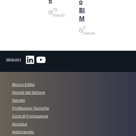
e
o
BI
10
minuti
M
5
minuti
LinkedIn
YouTube
SEGUICI
Bonus Edilizi
Novità del Settore
Decreti
Professioni Tecniche
Corsi di Formazione
Acustica
Antincendio