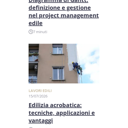
definizione e gestione
nel project management
edile
7 minuti
LAVORI EDILI
15/07/2026
Edilizia acrobatica:
tecniche, applicazioni e
vantaggi