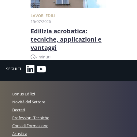
LAVORI EDILI
15/07/2026
Edilizia acrobatica:
tecniche, applicazioni e
vantaggi
7 minuti
LinkedIn
YouTube
SEGUICI
Bonus Edilizi
Novità del Settore
Decreti
Professioni Tecniche
Corsi di Formazione
Acustica