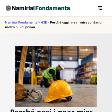
Vai
al
contenuto
Namirial Fondamenta
>
HSE
>
Perché oggi i near miss contano
molto più di prima