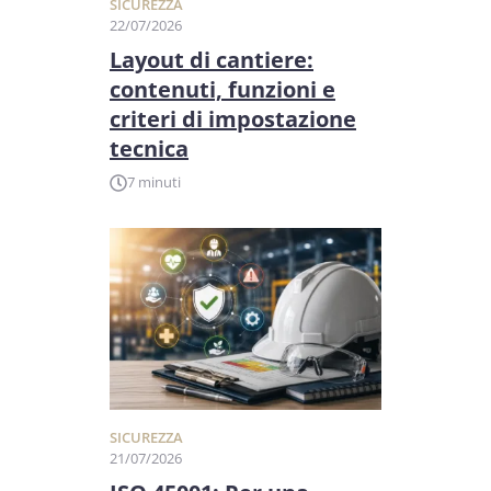
SICUREZZA
22/07/2026
Layout di cantiere:
contenuti, funzioni e
criteri di impostazione
tecnica
7 minuti
SICUREZZA
21/07/2026