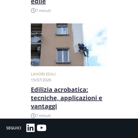
edile
7 minuti
LAVORI EDILI
15/07/2026
Edilizia acrobatica:
tecniche, applicazioni e
vantaggi
7 minuti
LinkedIn
YouTube
SEGUICI