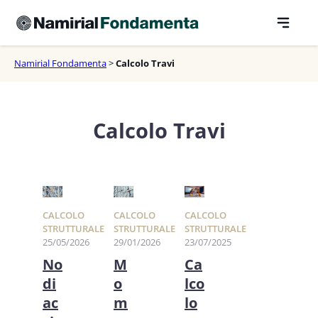
Vai
al
contenuto
Namirial Fondamenta
>
Calcolo Travi
Calcolo Travi
CALCOLO
CALCOLO
CALCOLO
STRUTTURALE
STRUTTURALE
STRUTTURALE
25/05/2026
29/01/2026
23/07/2025
No
M
Ca
di
o
lco
ac
m
lo