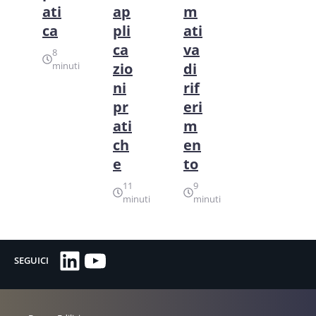
ati
ap
m
ca
pli
ati
ca
va
8
minuti
zio
di
ni
rif
pr
eri
ati
m
ch
en
e
to
11
9
minuti
minuti
LinkedIn
YouTube
SEGUICI