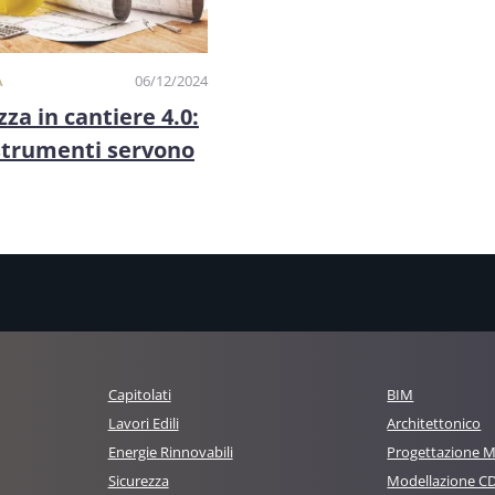
A
06/12/2024
zza in cantiere 4.0:
strumenti servono
Capitolati
BIM
Lavori Edili
Architettonico
Energie Rinnovabili
Progettazione 
Sicurezza
Modellazione C