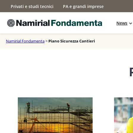
Vai
Privati e studi tecnici
PA e grandi imprese
al
contenuto
News
Namirial Fondamenta
>
Piano Sicurezza Cantieri