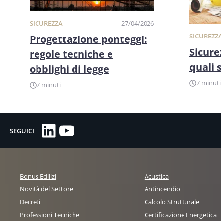
SICUREZZA
27/04/2026
SICUREZZ
Progettazione ponteggi:
Sicure
regole tecniche e
quali 
obblighi di legge
7 minuti
7 minuti
LinkedIn
YouTube
SEGUICI
Bonus Edilizi
Acustica
Novità del Settore
Antincendio
Decreti
Calcolo Strutturale
Professioni Tecniche
Certificazione Energetica