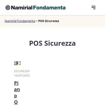
Vai
al
contenuto
Namirial Fondamenta
>
POS Sicurezza
POS Sicurezza
SICUREZZA
16/07/2025
Pi
an
o
O