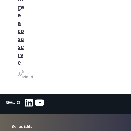
ge
e
a
co
sa
se
rv
e
6
minuti
LinkedIn
YouTube
SEGUICI
Bonus Edilizi