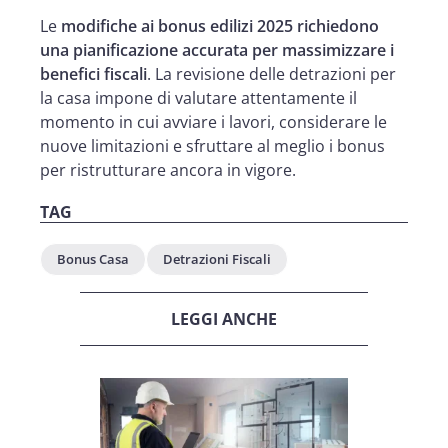
Le
modifiche ai bonus edilizi 2025 richiedono
una pianificazione accurata per massimizzare i
benefici fiscali
. La revisione delle detrazioni per
la casa impone di valutare attentamente il
momento in cui avviare i lavori, considerare le
nuove limitazioni e sfruttare al meglio i bonus
per ristrutturare ancora in vigore.
TAG
Bonus Casa
Detrazioni Fiscali
LEGGI ANCHE