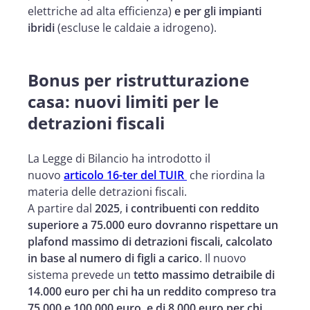
elettriche ad alta efficienza)
e per gli impianti
ibridi
(escluse le caldaie a idrogeno).
Bonus per ristrutturazione
casa: nuovi limiti per le
detrazioni fiscali
La Legge di Bilancio ha introdotto il
nuovo
articolo 16-ter del TUIR
che riordina la
materia delle detrazioni fiscali.
A partire dal
2025
,
i contribuenti con reddito
superiore a 75.000 euro dovranno rispettare un
plafond massimo di detrazioni fiscali, calcolato
in base al numero di figli a carico
. Il nuovo
sistema prevede un
tetto massimo detraibile di
14.000 euro per chi ha un reddito compreso tra
75.000 e 100.000 euro, e di 8.000 euro per chi