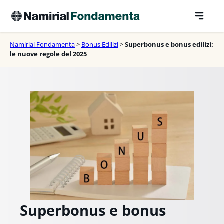
Vai
al
contenuto
Namirial Fondamenta
>
Bonus Edilizi
>
Superbonus e bonus edilizi:
le nuove regole del 2025
Superbonus e bonus