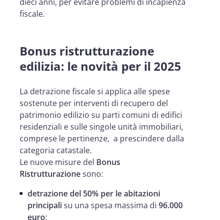
dieci anni, per evitare problemi di incapienza
fiscale.
Bonus ristrutturazione
edilizia: le novità per il 2025
La detrazione fiscale si applica alle spese
sostenute per interventi di recupero del
patrimonio edilizio su parti comuni di edifici
residenziali e sulle singole unità immobiliari,
comprese le pertinenze, a prescindere dalla
categoria catastale.
Le nuove misure del
Bonus
Ristrutturazione
sono:
detrazione del 50% per le abitazioni
principali
su una spesa massima di
96.000
euro
;