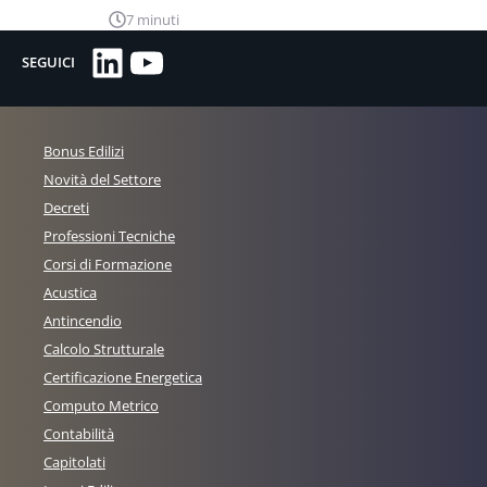
7 minuti
LinkedIn
YouTube
SEGUICI
Bonus Edilizi
Novità del Settore
Decreti
Professioni Tecniche
Corsi di Formazione
Acustica
Antincendio
Calcolo Strutturale
Certificazione Energetica
Computo Metrico
Contabilità
Capitolati