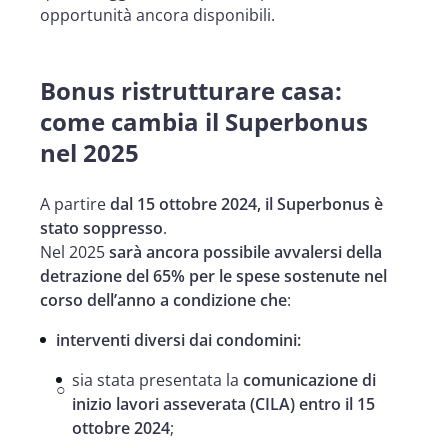
opportunità ancora disponibili.
Bonus ristrutturare casa:
come cambia il Superbonus
nel 2025
A partire
dal 15 ottobre 2024, il Superbonus è
stato soppresso
.
Nel 2025
sarà ancora possibile avvalersi della
detrazione del 65% per le spese sostenute nel
corso dell’anno a condizione che
:
interventi diversi dai condomini:
sia stata presentata la
comunicazione di
inizio lavori asseverata (CILA) entro il 15
ottobre 2024
;