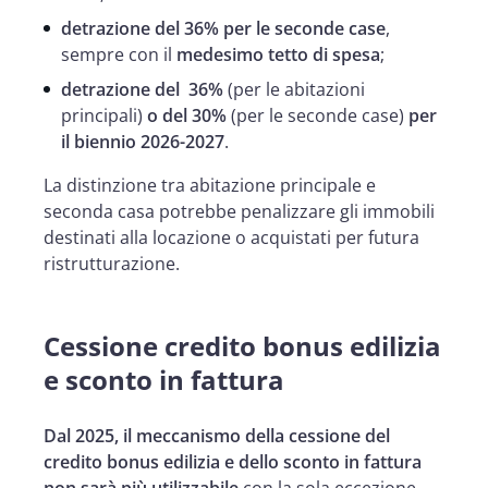
detrazione del 36% per le seconde case
,
sempre con il
medesimo tetto di spesa
;
detrazione del 36%
(per le abitazioni
principali)
o del 30%
(per le seconde case)
per
il biennio 2026-2027
.
La distinzione tra abitazione principale e
seconda casa potrebbe penalizzare gli immobili
destinati alla locazione o acquistati per futura
ristrutturazione.
Cessione credito bonus edilizia
e sconto in fattura
Dal 2025, il meccanismo della cessione del
credito bonus edilizia e dello sconto in fattura
non sarà più utilizzabile
con la sola eccezione