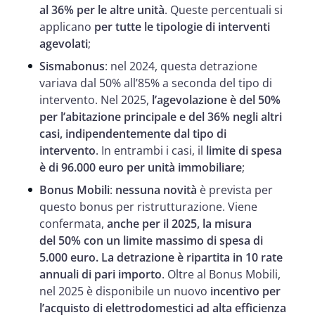
al 36% per le altre unità
. Queste percentuali si
applicano
per tutte le tipologie di interventi
agevolati
;
Sismabonus
: nel 2024, questa detrazione
variava dal 50% all’85% a seconda del tipo di
intervento. Nel 2025,
l’agevolazione è del 50%
per l’abitazione principale e del 36% negli altri
casi, indipendentemente dal tipo di
intervento
. In entrambi i casi, il
limite di spesa
è di 96.000 euro per unità immobiliare
;
Bonus Mobili
:
nessuna novità
è prevista per
questo bonus per ristrutturazione. Viene
confermata,
anche per il 2025, la misura
del 50% con un limite massimo di spesa di
5.000 euro. La detrazione è ripartita in 10 rate
annuali di pari importo
. Oltre al Bonus Mobili,
nel 2025 è disponibile un nuovo
incentivo per
l’acquisto di elettrodomestici ad alta efficienza