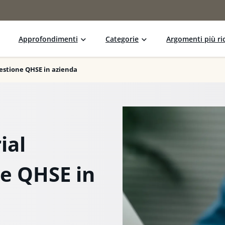
Approfondimenti
Categorie
Argomenti più ric
gestione QHSE in azienda
ial
ne QHSE in