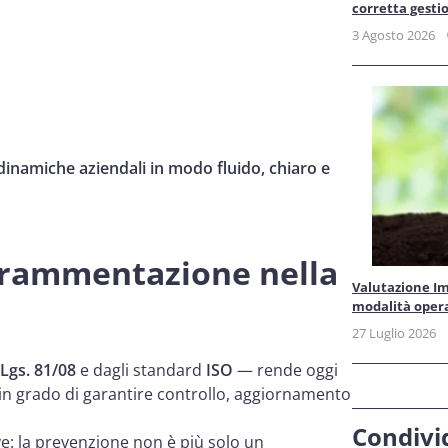
corretta gesti
3 Agosto 2026
 dinamiche aziendali in modo fluido, chiaro e
 frammentazione nella
Valutazione Im
modalità oper
27 Luglio 2026
Lgs. 81/08
e dagli standard
ISO
— rende oggi
 in grado di garantire controllo, aggiornamento
Condivid
ve: la prevenzione non è più solo un