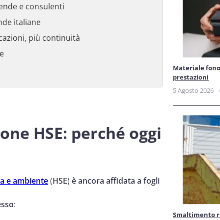
iende e consulenti
nde italiane
azioni, più continuità
ne
Materiale fonoa
prestazioni
5 Agosto 2026
ione HSE: perché oggi
zza e ambiente
(
HSE
)
è ancora affidata a fogli
esso
:
Smaltimento rif