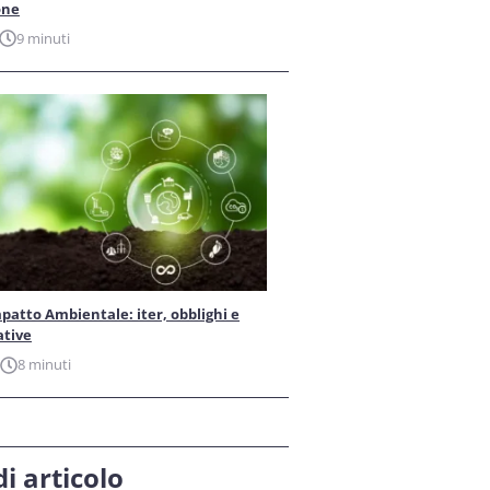
one
9 minuti
patto Ambientale: iter, obblighi e
ative
8 minuti
i articolo