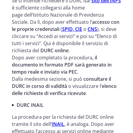
Se si intende richiedere il DURC dal
sito dell’INPS
è sufficiente collegarsi alla home
page dell’Istituto Nazionale di Previdenza
Sociale. Da lì, dopo aver effettuato l’
accesso con
le proprie credenziali
(
SPID, CIE
o
CNS
), si deve
cliccare su “Accedi ai servizi” e poi su “Elenco di
tutti i servizi”. Qui è disponibile il servizio di
richiesta del
DURC online
.
Dopo aver completato la procedura
, il
documento in formato PDF sarà generato in
tempo reale e inviato via PEC
.
Dalla medesima sezione, si può
consultare il
DURC in corso di validità
o visualizzare l’
elenco
delle richieste di verifica ricevute
.
DURC INAIL
La procedura per la richiesta del DURC online
tramite il sito dell’
INAIL
, è analoga. Dopo aver
effettuato l’accesso ai servizi online mediante