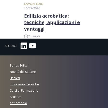
LAVORI EDILI
15/07/2026
Edilizia acrobatica:
tecniche, applicazioni e
vantaggi
7 minuti
LinkedIn
YouTube
SEGUICI
Bonus Edilizi
Novità del Settore
Decreti
Professioni Tecniche
Corsi di Formazione
Acustica
Antincendio