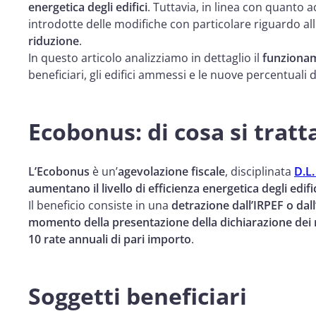
energetica degli edifici
. Tuttavia, in linea con quanto 
introdotte delle modifiche con particolare riguardo al
riduzione
.
In questo articolo analizziamo in dettaglio il
funzionam
beneficiari, gli edifici ammessi e le nuove percentuali 
Ecobonus: di cosa si tratt
L’Ecobonus
è un’
agevolazione fiscale
, disciplinata
D.L.
aumentano il livello di efficienza energetica degli edifi
Il beneficio consiste in una
detrazione dall’IRPEF o dall
momento della presentazione della dichiarazione dei 
10 rate annuali di pari importo
.
Soggetti beneficiari