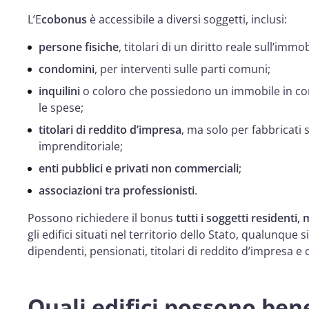
L’E
cobonus
è accessibile a diversi soggetti, inclusi:
persone fisiche
, titolari di un diritto reale sull’immob
condomini
, per interventi sulle parti comuni;
inquilini
o coloro che possiedono un immobile in com
le spese;
titolari di reddito d’impresa
, ma solo per fabbricati s
imprenditoriale;
enti pubblici e privati non commerciali
;
associazioni tra professionisti
.
Possono richiedere il bonus
tutti i soggetti residenti,
gli edifici situati nel territorio dello Stato, qualunque s
dipendenti, pensionati, titolari di reddito d’impresa e c
Quali edifici possono ben