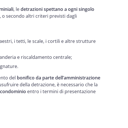
miniali
, le
detrazioni spettano a ogni singolo
, o secondo altri criteri previsti dagli
stri, i tetti, le scale, i cortili e altre strutture
avanderia e riscaldamento centrale;
ognature.
mento del
bonifico da parte dell’amministrazione
sufruire della detrazione, è necessario che la
l condominio
entro i termini di presentazione