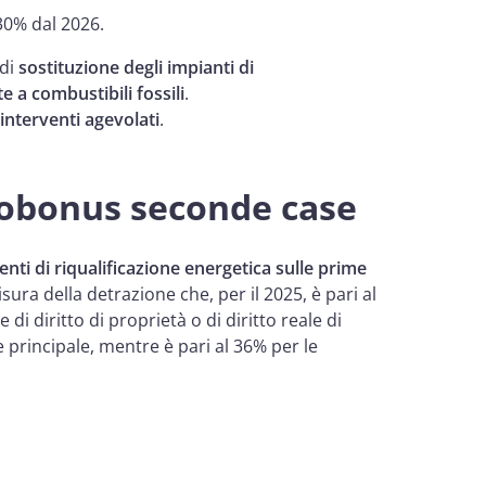
 30% dal 2026.
 di
sostituzione degli impianti di
 a combustibili fossili
.
i interventi agevolati
.
cobonus seconde case
venti di riqualificazione energetica sulle prime
sura della detrazione che, per il 2025, è pari al
di diritto di proprietà o di diritto reale di
 principale, mentre è pari al 36% per le