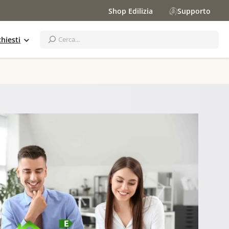
Shop Edilizia
Supporto
S
hiesti
e
a
r
c
h