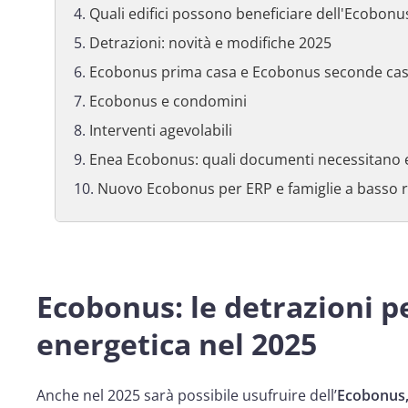
Quali edifici possono beneficiare dell'Ecobonu
Detrazioni: novità e modifiche 2025
Ecobonus prima casa e Ecobonus seconde ca
Ecobonus e condomini
Interventi agevolabili
Enea Ecobonus: quali documenti necessitano 
Nuovo Ecobonus per ERP e famiglie a basso 
Ecobonus: le detrazioni pe
energetica nel 2025
Anche nel 2025 sarà possibile usufruire dell’
Ecobonus, 