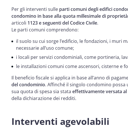
Per gli interventi sulle
parti comuni degli edifici condo
condomino in base alla quota millesimale di proprietà
articoli
1123 e seguenti del Codice Civile
.
Le parti comuni comprendono:
il suolo su cui sorge l’edificio, le fondazioni, i muri mae
necessarie all’uso comune;
i locali per servizi condominiali, come portineria, l
le installazioni comuni come ascensori, cisterne e f
Il beneficio fiscale si applica in base all’anno di paga
del condominio
. Affinché il singolo condomino possa u
sua quota di spesa sia stata
effettivamente versata a
della dichiarazione dei redditi.
Interventi agevolabili