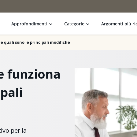
Approfondimenti
Categorie
Argomenti più ric
 quali sono le principali modifiche
e funziona
pali
ivo per la