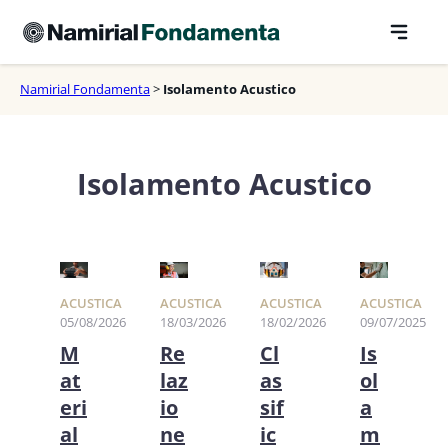
Vai
al
contenuto
Namirial Fondamenta
>
Isolamento Acustico
Isolamento Acustico
ACUSTICA
ACUSTICA
ACUSTICA
ACUSTICA
05/08/2026
18/03/2026
18/02/2026
09/07/2025
M
Re
Cl
Is
at
laz
as
ol
eri
io
sif
a
al
ne
ic
m