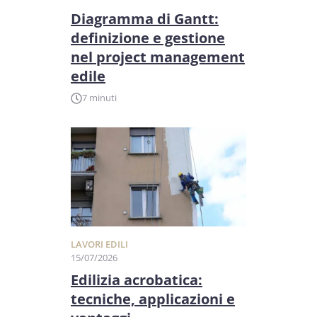
Diagramma di Gantt:
definizione e gestione
nel project management
edile
7 minuti
LAVORI EDILI
15/07/2026
Edilizia acrobatica:
tecniche, applicazioni e