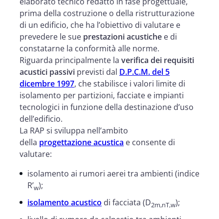
elaborato tecnico redatto in fase progettuale,
prima della costruzione o della ristrutturazione
di un edificio, che ha l’obiettivo di valutare e
prevedere le sue
prestazioni acustiche
e di
constatarne la conformità alle norme.
Riguarda principalmente la
verifica dei requisiti
acustici passivi
previsti dal
D.P.C.M. del 5
dicembre 1997
, che stabilisce i valori limite di
isolamento per partizioni, facciate e impianti
tecnologici in funzione della destinazione d’uso
dell’edificio.
La RAP si sviluppa nell’ambito
della
progettazione acustica
e consente di
valutare:
isolamento ai rumori aerei tra ambienti (indice
R’
);
w
isolamento acustico
di facciata (D
);
2m,nT,w