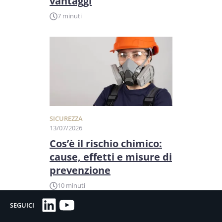
vantaggi
7 minuti
SICUREZZA
13/07/2026
Cos’è il rischio chimico:
cause, effetti e misure di
prevenzione
10 minuti
LinkedIn
YouTube
SEGUICI