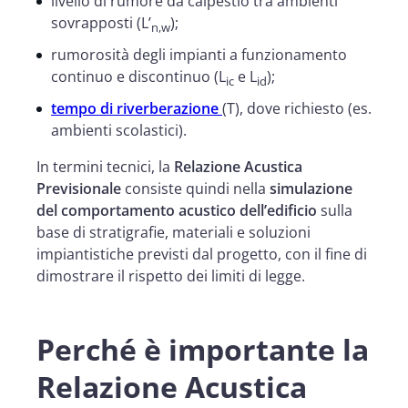
livello di rumore da calpestio tra ambienti
sovrapposti (L’
);
n,w
rumorosità degli impianti a funzionamento
continuo e discontinuo (L
e L
);
ic
id
tempo di riverberazione
(T), dove richiesto (es.
ambienti scolastici).
In termini tecnici, la
Relazione Acustica
Previsionale
consiste quindi nella
simulazione
del comportamento acustico dell’edificio
sulla
base di stratigrafie, materiali e soluzioni
impiantistiche previsti dal progetto, con il fine di
dimostrare il rispetto dei limiti di legge.
Perché è importante la
Relazione Acustica