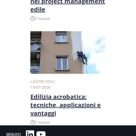
nel project management
edile
7 minuti
LAVORI EDILI
15/07/2026
Edilizia acrobatica:
tecniche, applicazioni e
vantaggi
7 minuti
LinkedIn
YouTube
SEGUICI