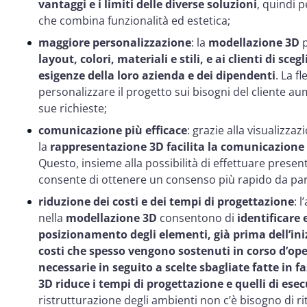
vantaggi e i limiti delle diverse soluzioni
, quindi p
che combina funzionalità ed estetica;
maggiore personalizzazione
: la
modellazione 3D
p
layout, colori, materiali e stili, e ai clienti di sce
esigenze della loro azienda e dei dipendenti
. La fl
personalizzare il progetto sui bisogni del cliente au
sue richieste;
comunicazione più efficace
: grazie alla visualizzaz
la
rappresentazione 3D facilita la comunicazione co
Questo, insieme alla possibilità di effettuare presen
consente di ottenere un consenso più rapido da parte
riduzione dei costi e dei tempi di progettazione
: 
nella
modellazione 3D
consentono di
identificare 
posizionamento degli elementi, già prima dell’iniz
costi che spesso vengono sostenuti in corso d’op
necessarie in seguito a scelte sbagliate fatte in f
3D riduce i tempi di progettazione e quelli di esec
ristrutturazione degli ambienti non c’è bisogno di ri