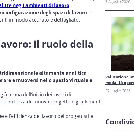
3 Agosto 2026
alute negli ambienti di lavoro
.
iconfigurazione degli spazi di lavoro
in
enti in modo accurato e dettagliato.
lavoro: il ruolo della
tridimensionale altamente analitica
Valutazione Im
rare e muoversi nello spazio virtuale e
modalità oper
27 Luglio 2026
ià prima dell’inizio dei lavori di
nti di forza del nuovo progetto e gli elementi
e l’efficienza del lavoro dei progettisti e
Condivid