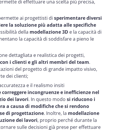
ermette di effettuare una scelta più precisa,
ermette ai progettisti di
sperimentare diversi
gliere la soluzione più adatta alle specifiche
essibilità della
modellazione 3D
e la capacità di
mentano la capacità di soddisfare a pieno le
ione dettagliata e realistica dei progetti,
n i clienti e gli altri membri del team
.
tazioni del progetto di grande impatto visivo,
 dei clienti;
l’accuratezza e il realismo insiti
e correggere incongruenze e inefficienze nel
io dei lavori
. In questo modo
si riducono i
era a causa di modifiche che si rendono
ase di progettazione
. Inoltre, la
modellazione
uzione dei lavori
, proprio perché durante la
tornare sulle decisioni già prese per effettuare