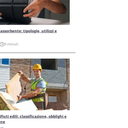
ssorbente: tipologie, utilizzi e
9 minuti
iuti edili: classificazione, obblighi e
one