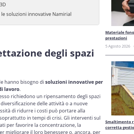
 3D
 le soluzioni innovative Namirial
Materiale fonoa
prestazioni
5 Agosto 2026
ttazione degli spazi
de hanno bisogno di
soluzioni innovative per
di lavoro
.
esso richiedono un ripensamento degli spazi
diversificazione delle attività o a nuove
ità di ridurre i costi può portare alla
oprattutto in tempi di crisi. Gli interventi sul
Smaltimento rif
ti per favorire la concentrazione, la
corretta gesti
er migliorare il loro benessere o, ancora, per