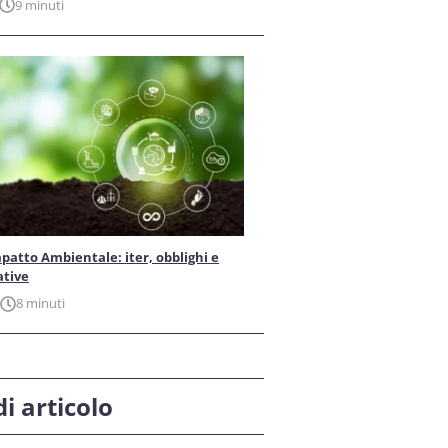
9 minuti
patto Ambientale: iter, obblighi e
ative
8 minuti
i articolo