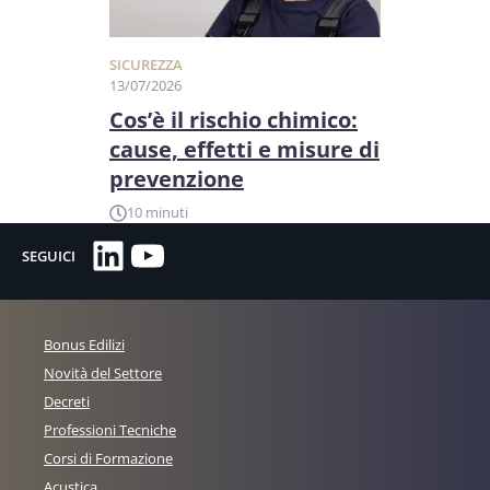
SICUREZZA
13/07/2026
Cos’è il rischio chimico:
cause, effetti e misure di
prevenzione
10 minuti
LinkedIn
YouTube
SEGUICI
Bonus Edilizi
Novità del Settore
Decreti
Professioni Tecniche
Corsi di Formazione
Acustica