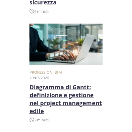
sicurezza
4 minuti
PROFESSIONI BIM
20/07/2026
Diagramma di Gantt:
definizione e gestione
nel project management
edile
7 minuti