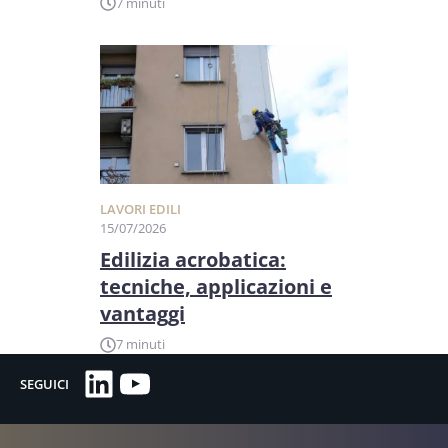
7 minuti
LAVORI EDILI
15/07/2026
Edilizia acrobatica:
tecniche, applicazioni e
vantaggi
7 minuti
LinkedIn
YouTube
SEGUICI