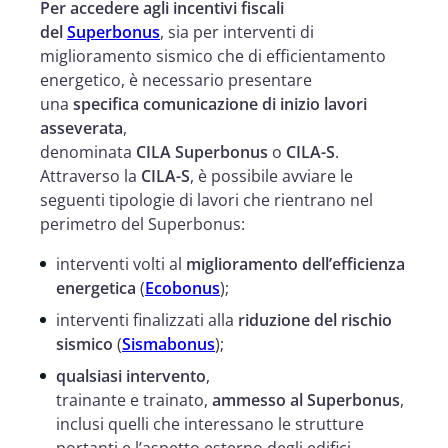
Per accedere agli incentivi fiscali
del
Superbonus
, sia per interventi di
miglioramento sismico che di efficientamento
energetico, è necessario presentare
una
specifica comunicazione di inizio lavori
asseverata
,
denominata
CILA Superbonus
o
CILA-S
.
Attraverso la
CILA-S
, è possibile avviare le
seguenti tipologie di lavori che rientrano nel
perimetro del Superbonus:
interventi volti al
miglioramento dell’efficienza
energetica
(
Ecobonus
);
interventi finalizzati alla
riduzione del rischio
sismico
(
Sismabonus
);
qualsiasi intervento
,
trainante e trainato,
ammesso al Superbonus
,
inclusi quelli che interessano le strutture
portanti e l’aspetto esterno degli edifici.