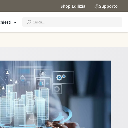
Shop Edilizia
Supporto
S
hiesti
e
a
r
c
h