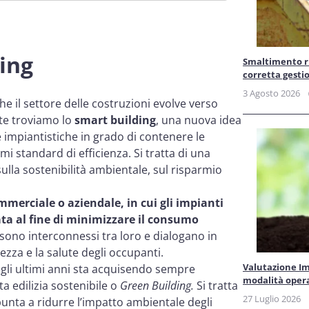
ding
Smaltimento rif
corretta gesti
3 Agosto 2026
 il settore delle costruzioni evolve verso
ste troviamo lo
smart building
, una nuova idea
 e impiantistiche in grado di contenere le
 standard di efficienza. Si tratta di una
sulla sostenibilità ambientale, sul risparmio
mmerciale o aziendale, in cui gli impianti
ata al fine di minimizzare il consumo
ti sono interconnessi tra loro e dialogano in
zza e la salute degli occupanti.
Valutazione Im
negli ultimi anni sta acquisendo sempre
modalità oper
a edilizia sostenibile o
Green Building.
Si tratta
27 Luglio 2026
unta a ridurre l’impatto ambientale degli