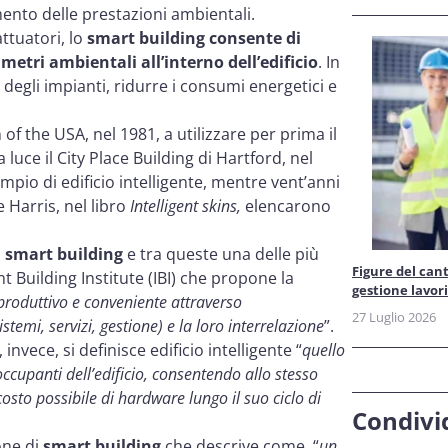
mento delle prestazioni ambientali.
attuatori, lo
smart building consente di
metri ambientali all’interno dell’edificio
. In
egli impianti, ridurre i consumi energetici e
f the USA, nel 1981, a utilizzare per prima il
a luce il City Place Building di Hartford, nel
io di edificio intelligente, mentre vent’anni
Harris, nel libro
Intelligent skins,
elencarono
i
smart building
e tra queste una delle più
Figure del cant
nt Building Institute (IBI) che propone la
gestione lavori
produttivo e conveniente attraverso
27 Luglio 2026
stemi, servizi, gestione) e la loro interrelazione
”.
nvece, si definisce edificio intelligente “
quello
occupanti dell’edificio, consentendo allo stesso
sto possibile di hardware lungo il suo ciclo di
Condivid
ne di
smart building
che descrive come
“
un