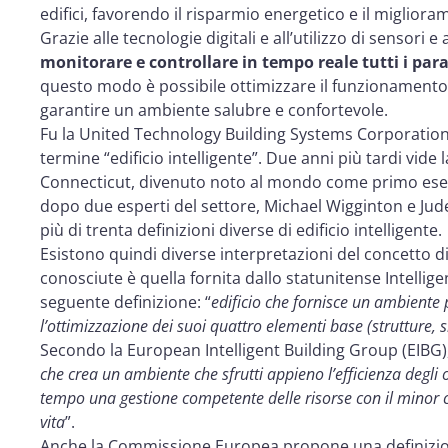
edifici, favorendo il risparmio energetico e il migliora
Grazie alle tecnologie digitali e all’utilizzo di sensori e 
monitorare e controllare in tempo reale tutti i para
questo modo è possibile ottimizzare il funzionamento d
garantire un ambiente salubre e confortevole.
Fu la United Technology Building Systems Corporation o
termine “edificio intelligente”. Due anni più tardi vide l
Connecticut, divenuto noto al mondo come primo esemp
dopo due esperti del settore, Michael Wigginton e Jude 
più di trenta definizioni diverse di edificio intelligente.
Esistono quindi diverse interpretazioni del concetto d
conosciute è quella fornita dallo statunitense Intellige
seguente definizione: “
edificio che fornisce un ambiente 
l’ottimizzazione dei suoi quattro elementi base (strutture, si
Secondo la European Intelligent Building Group (EIBG), i
che crea un ambiente che sfrutti appieno l’efficienza degli 
tempo una gestione competente delle risorse con il minor co
vita
”.
Anche la Commissione Europea propone una definizio