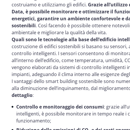
costruiamo e utilizziamo gli edifici.
Grazie all’utilizzo 
Data, è possibile monitorare e ottimizzare il funzi
energetici, garantire un ambiente confortevole e dare
sostenibili
. Così facendo è possibile ottenere notevol
ambientale e migliorare la qualità della vita.
Quali sono le tecnologie alla base dell’edificio intel
costruzione di edifici sostenibili si basano su sensori, 
controllo intelligenti. I sensori consentono di monito
all’interno dell’edificio, come temperatura, umidità, CO₂
vengono elaborati da sistemi di controllo intelligenti 
impianti, adeguando il clima interno alle esigenze deg
I vantaggi dello smart building sostenibile sono nume
alla diminuzione dell’inquinamento, dal miglioramento
dettaglio
:
Controllo e monitoraggio dei consumi
: grazie all’
intelligenti, è possibile monitorare in tempo reale i c
funzionamento;
Riduzione delle emissioni di CO₂ e dei costi energe