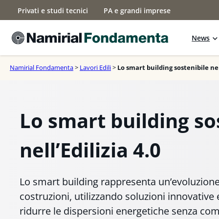
Vai
Privati e studi tecnici
PA e grandi imprese
al
contenuto
News
Namirial Fondamenta
>
Lavori Edili
>
Lo smart building sostenibile nell
Lo smart building so
nell’Edilizia 4.0
Lo smart building rappresenta un’evoluzione 
costruzioni, utilizzando soluzioni innovative 
ridurre le dispersioni energetiche senza co