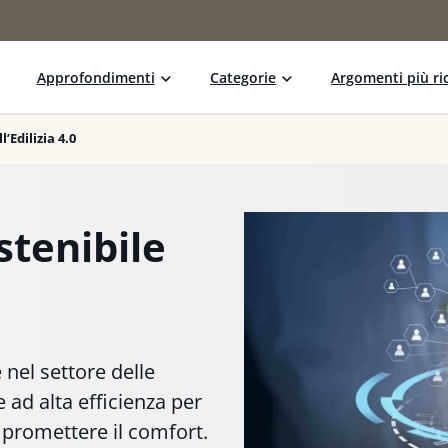
Approfondimenti
Categorie
Argomenti più ric
’Edilizia 4.0
stenibile
nel settore delle
e ad alta efficienza per
mpromettere il comfort.