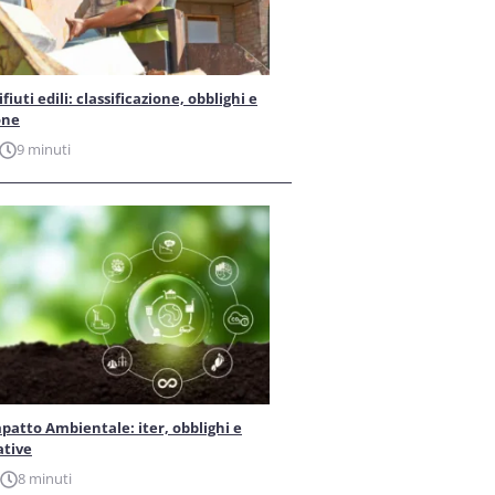
iuti edili: classificazione, obblighi e
one
9 minuti
patto Ambientale: iter, obblighi e
ative
8 minuti