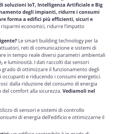
di soluzioni IoT, Intelligenza Artificiale e Big
onamento degli impianti, ridurre i consumi
 forma a edifici più efficienti, sicuri e
i risparmi economici, ridurre l’impatto
ligente?
Le smart building technology per la
attuatori, reti di comunicazione e sistemi di
rare in tempo reale diversi parametri ambientali
 e luminosità. I dati raccolti dai sensori
in grado di ottimizzare il funzionamento degli
li occupanti e riducendo i consumi energetici.
rosi: dalla riduzione del consumo di energia
 del comfort alla sicurezza.
Vediamoli nel
utilizzo di sensori e sistemi di controllo
onsumi di energia dell’edificio e ottimizzarne il
tici
: un edificio sostenibile è in grado di