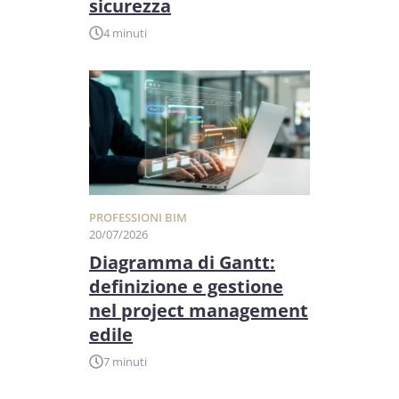
sicurezza
4 minuti
PROFESSIONI BIM
20/07/2026
Diagramma di Gantt:
definizione e gestione
nel project management
edile
7 minuti