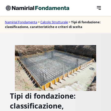
Vai
al
contenuto
Namirial Fondamenta
>
Calcolo Strutturale
>
Tipi di fondazione:
classificazione, caratteristiche e criteri di scelta
Tipi di fondazione:
classificazione,