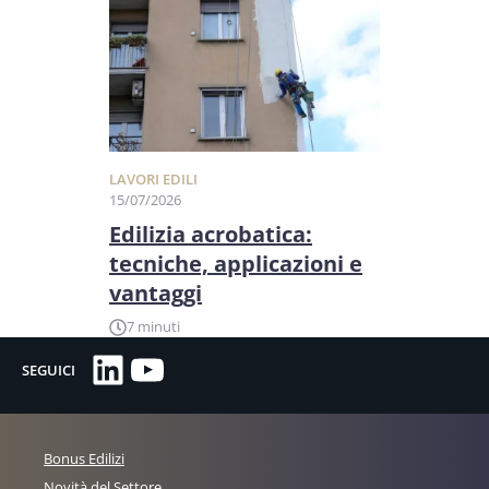
LAVORI EDILI
15/07/2026
Edilizia acrobatica:
tecniche, applicazioni e
vantaggi
7 minuti
LinkedIn
YouTube
SEGUICI
Bonus Edilizi
Novità del Settore