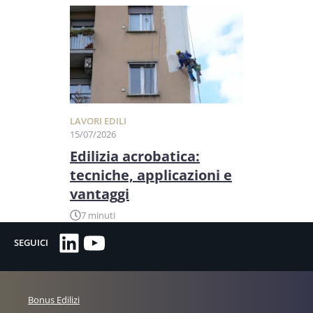
LAVORI EDILI
15/07/2026
Edilizia acrobatica:
tecniche, applicazioni e
vantaggi
7 minuti
LinkedIn
YouTube
SEGUICI
Bonus Edilizi