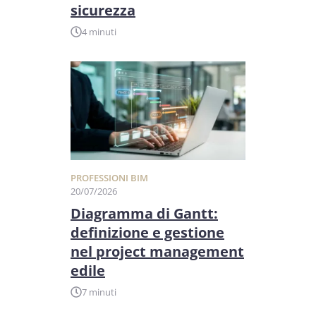
sicurezza
4 minuti
PROFESSIONI BIM
20/07/2026
Diagramma di Gantt:
definizione e gestione
nel project management
edile
7 minuti