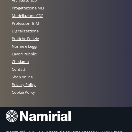
Architettonico
Progettazione MEP
Modellazione CDE
Professioni BIM
Digitalizzazione
Pratiche Edilizie
Norme e Leggi
Lavori Pubblici
Chi siamo
Contatti
Shop online
Privacy Policy
Cookie Policy
© Namirial S.p.A. – C.F. e iscriz. al Reg. Impr. Ancona N. 02046570426 –