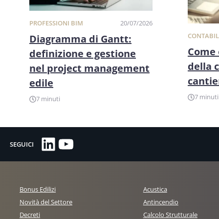
PROFESSIONI BIM
20/07/2026
CONTABIL
Diagramma di Gantt:
Come o
definizione e gestione
della 
nel project management
cantie
edile
7 minuti
7 minuti
LinkedIn
YouTube
SEGUICI
Bonus Edilizi
Acustica
Novità del Settore
Antincendio
Decreti
Calcolo Strutturale