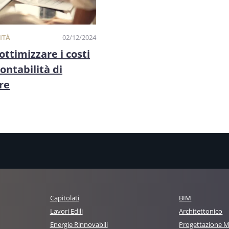
ITÀ
02/12/2024
ttimizzare i costi
contabilità di
re
Capitolati
BIM
Lavori Edili
Architettonico
Energie Rinnovabili
Progettazione 