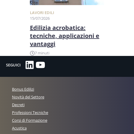
LAVORI EDILI
15/07/2026
Edilizia acrobatica:
tecniche, applicazioni e
vantaggi
7 minuti
LinkedIn
YouTube
SEGUICI
Bonus Edilizi
Novità del Settore
Decreti
Professioni Tecniche
Corsi di Formazione
Acustica