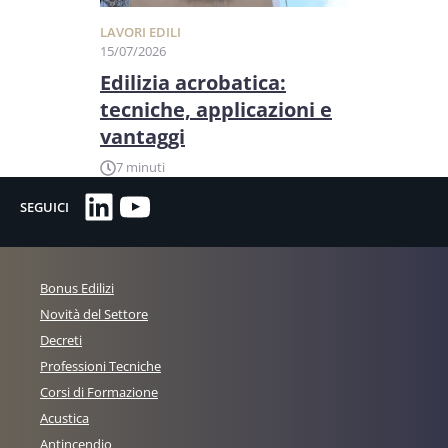
LAVORI EDILI
15/07/2026
Edilizia acrobatica:
tecniche, applicazioni e
vantaggi
7 minuti
LinkedIn
YouTube
SEGUICI
Bonus Edilizi
Novità del Settore
Decreti
Professioni Tecniche
Corsi di Formazione
Acustica
Antincendio