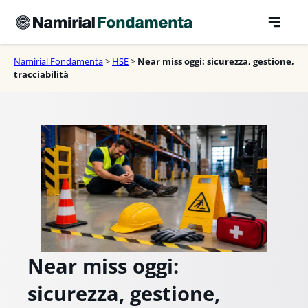
Vai
al
contenuto
Namirial Fondamenta
>
HSE
>
Near miss oggi: sicurezza, gestione,
tracciabilità
Near miss oggi:
sicurezza, gestione,