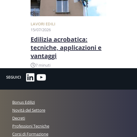
LAVORI EDILI
15/07/2026
Edilizia acrobatica:
tecniche, applicazioni e
vantaggi
7 minuti
LinkedIn
YouTube
SEGUICI
Bonus Edilizi
Novità del Settore
Decreti
Professioni Tecniche
Corsi di Formazione