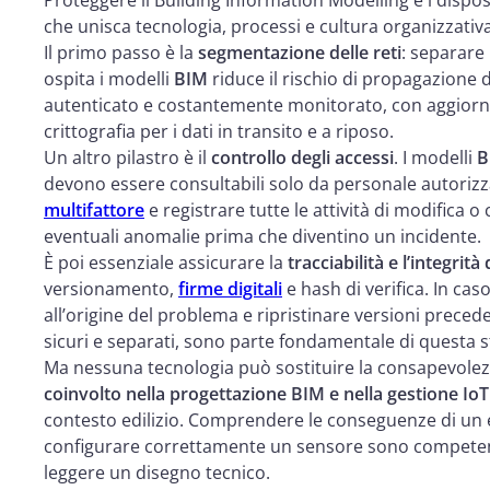
Proteggere il Building Information Modelling e i dispos
che unisca tecnologia, processi e cultura organizzativa
Il primo passo è la
segmentazione delle reti
: separare 
ospita i modelli
BIM
riduce il rischio di propagazione 
autenticato e costantemente monitorato, con aggiornam
crittografia per i dati in transito e a riposo.
Un altro pilastro è il
controllo degli accessi
. I modelli
B
devono essere consultabili solo da personale autori
multifattore
e registrare tutte le attività di modifica 
eventuali anomalie prima che diventino un incidente.
È poi essenziale assicurare la
tracciabilità e l’integrit
versionamento,
firme digitali
e hash di verifica. In caso
all’origine del problema e ripristinare versioni preced
sicuri e separati, sono parte fondamentale di questa s
Ma nessuna tecnologia può sostituire la consapevol
coinvolto nella progettazione BIM e nella gestione IoT
contesto edilizio. Comprendere le conseguenze di un e
configurare correttamente un sensore sono competen
leggere un disegno tecnico.