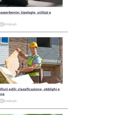
ssorbente: tipologie, utilizzi e
9 minuti
iuti edili: classificazione, obblighi e
one
9 minuti