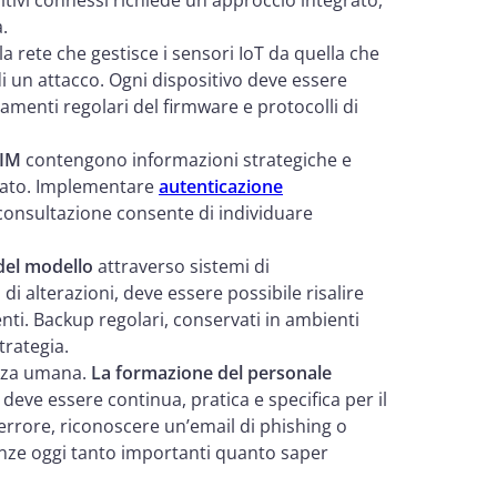
itivi connessi richiede un approccio integrato,
.
la rete che gestisce i sensori IoT da quella che
di un attacco. Ogni dispositivo deve essere
enti regolari del firmware e protocolli di
IM
contengono informazioni strategiche e
zzato. Implementare
autenticazione
o consultazione consente di individuare
à del modello
attraverso sistemi di
 di alterazioni, deve essere possibile risalire
enti. Backup regolari, conservati in ambienti
trategia.
ezza umana.
La formazione del personale
deve essere continua, pratica e specifica per il
rrore, riconoscere un’email di phishing o
ze oggi tanto importanti quanto saper