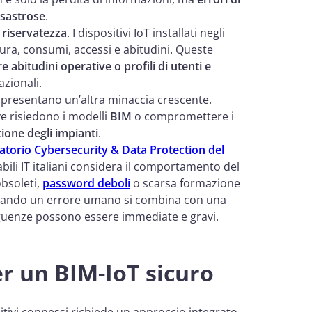
isastrose
.
a riservatezza
. I dispositivi IoT installati negli
ura, consumi, accessi e abitudini. Queste
 abitudini operative o profili di utenti e
azionali.
presentano un’altra minaccia crescente.
e risiedono i modelli
BIM
o compromettere i
ione degli impianti
.
torio Cybersecurity & Data Protection del
bili IT italiani considera il comportamento del
obsoleti,
password deboli
o scarsa formazione
 quando un errore umano si combina con una
eguenze possono essere immediate e gravi.
er un BIM-IoT sicuro