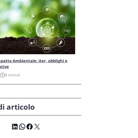
patto Ambientale: iter, obblighi e
ative
8 minuti
i articolo
LinkedIn
WhatsApp
Facebook
X