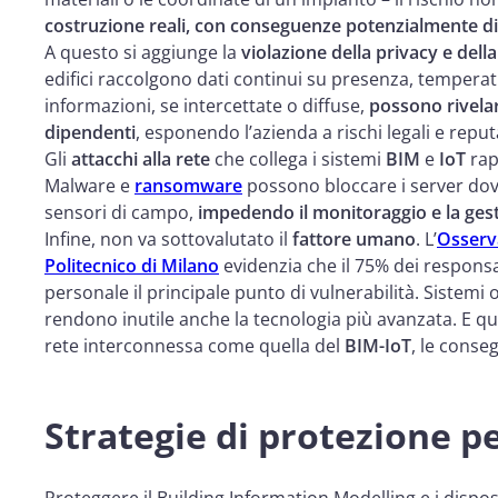
costruzione reali, con conseguenze potenzialmente d
A questo si aggiunge la
violazione della privacy e dell
edifici raccolgono dati continui su presenza, temperat
informazioni, se intercettate o diffuse,
possono rivelare
dipendenti
, esponendo l’azienda a rischi legali e reput
Gli
attacchi alla rete
che collega i sistemi
BIM
e
IoT
rap
Malware e
ransomware
possono bloccare i server dov
sensori di campo,
impedendo il monitoraggio e la gest
Infine, non va sottovalutato il
fattore umano
. L’
Osserva
Politecnico di Milano
evidenzia che il 75% dei responsa
personale il principale punto di vulnerabilità. Sistemi 
rendono inutile anche la tecnologia più avanzata. E
rete interconnessa come quella del
BIM-IoT
, le cons
Strategie di protezione p