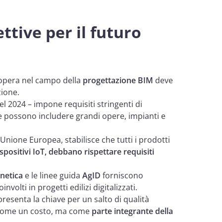
tive per il futuro
e opera nel campo della
progettazione BIM
deve
ione.
nel 2024 – impone requisiti stringenti di
che possono includere grandi opere, impianti e
’Unione Europea, stabilisce che tutti i prodotti
spositivi IoT, debbano rispettare requisiti
netica
e le linee guida
AgID
forniscono
nvolti in progetti edilizi digitalizzati.
resenta la chiave per un salto di qualità
a come un costo, ma come
parte integrante della