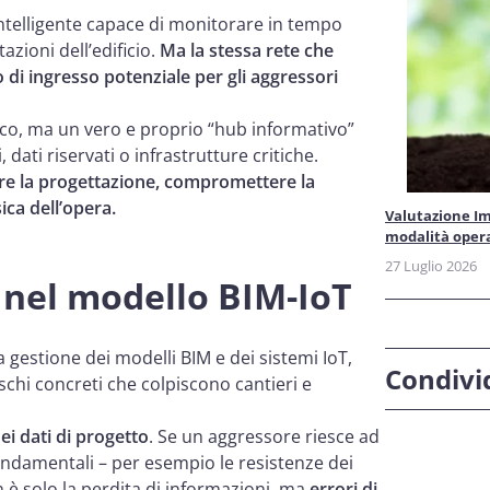
ntelligente capace di monitorare in tempo
azioni dell’edificio.
Ma la stessa rete che
di ingresso potenziale per gli aggressori
ico, ma un vero e proprio “hub informativo”
, dati riservati o infrastrutture critiche.
re la progettazione, compromettere la
ica dell’opera.
Valutazione Im
modalità oper
27 Luglio 2026
o nel modello BIM-IoT
 gestione dei modelli BIM e dei sistemi IoT,
Condivid
chi concreti che colpiscono cantieri e
i dati di progetto
. Se un aggressore riesce ad
ondamentali – per esempio le resistenze dei
n è solo la perdita di informazioni, ma
errori di