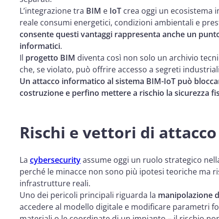
L’integrazione tra
BIM
e
IoT
crea oggi un ecosistema i
reale consumi energetici, condizioni ambientali e prest
consente questi vantaggi rappresenta anche un punto 
informatici
.
Il
progetto BIM
diventa così non solo un archivio tecn
che, se violato, può offrire accesso a segreti industriali
Un attacco informatico al sistema BIM-IoT può blocca
costruzione e perfino mettere a rischio la sicurezza fis
Rischi e vettori di attacc
La
cybersecurity
assume oggi un ruolo strategico nella
perché le minacce non sono più ipotesi teoriche ma ris
infrastrutture reali.
Uno dei pericoli principali riguarda la
manipolazione de
accedere al modello digitale e modificare parametri f
materiali o le coordinate di un impianto – il rischio no