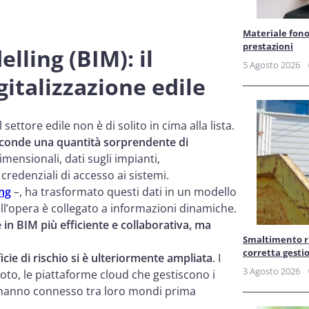
Materiale fonoa
prestazioni
lling (BIM): il
5 Agosto 2026
gitalizzazione edile
 settore edile non è di solito in cima alla lista.
asconde una quantità sorprendente di
dimensionali, dati sugli impianti,
credenziali di accesso ai sistemi.
ing
–
, ha trasformato questi dati in un modello
ll’opera è collegato a informazioni dinamiche.
 in BIM più efficiente e collaborativa, ma
Smaltimento rif
corretta gesti
ficie di rischio si è ulteriormente ampliata
. I
3 Agosto 2026
remoto, le piattaforme cloud che gestiscono i
eri hanno connesso tra loro mondi prima