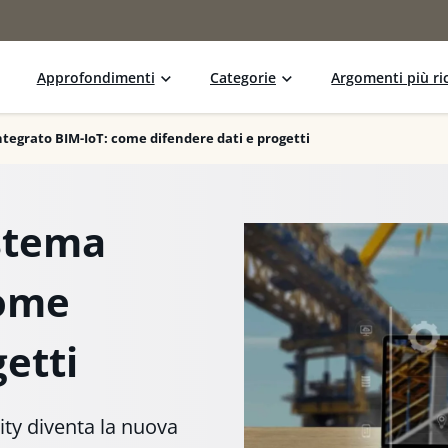
Approfondimenti
Categorie
Argomenti più ric
ntegrato BIM-IoT: come difendere dati e progetti
istema
come
getti
ity diventa la nuova