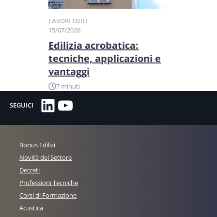
LAVORI EDILI
15/07/2026
Edilizia acrobatica:
tecniche, applicazioni e
vantaggi
7 minuti
LinkedIn
YouTube
SEGUICI
Bonus Edilizi
Novità del Settore
Decreti
Professioni Tecniche
Corsi di Formazione
Acustica