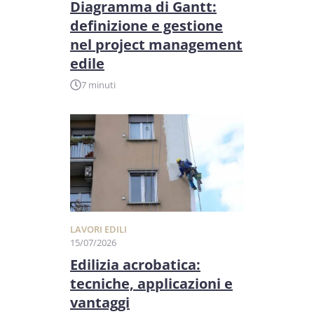
Diagramma di Gantt:
definizione e gestione
nel project management
edile
7 minuti
LAVORI EDILI
15/07/2026
Edilizia acrobatica:
tecniche, applicazioni e
vantaggi