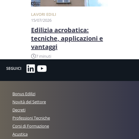
LAVORI EDILI
15/07/2026
Edilizia acrobatica:
tecniche, applicazioni e
vantaggi
7 minuti
LinkedIn
YouTube
SEGUICI
Bonus Edilizi
Novità del Settore
Decreti
Professioni Tecniche
Corsi di Formazione
Acustica