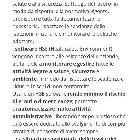
salute e alla sicurezza sul luogo del lavoro, in
modo da rispettare la normativa vigente,
predisporre tutta la documentazione
necessaria, rispettare le scadenze delle
ispezioni, misurare e monitorare le politiche
adottate.
I
software
HSE
(Healt Safety Environment)
vengono incontro alle esigenze delle aziende,
aiutandole a
monitorare e gestire tutte le
attività legate a salute, sicurezza e
ambiente,
in modo da rispettare le scadenze e
ridurre i rischi di non conformità.
Usare un HSE software
rende minimo il rischio
di errori o dimenticanze
; permette
di
automatizzare molte attività
amministrative,
liberando tempo prezioso che
può essere dedicato allo svolgimento di compiti
strategici; consente di avere sempre
una
situazione aggiornata delle leggi e dei