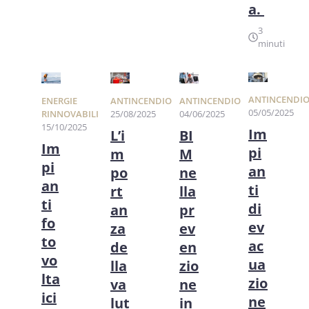
a.
3
minuti
ANTINCENDI
ENERGIE
ANTINCENDIO
ANTINCENDIO
05/05/2025
RINNOVABILI
25/08/2025
04/06/2025
15/10/2025
Im
L’i
BI
Im
pi
m
M
pi
an
po
ne
an
ti
rt
lla
ti
di
an
pr
fo
ev
za
ev
to
ac
de
en
vo
ua
lla
zio
lta
zio
va
ne
ici
ne
lut
in