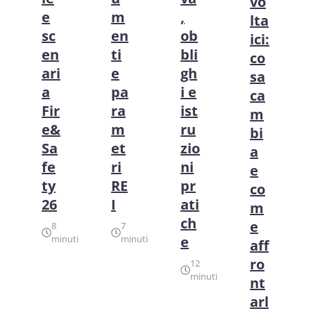
vo
e
m
,
lta
sc
en
ob
ici:
en
ti
bli
co
ari
e
gh
sa
a
pa
i e
ca
Fir
ra
ist
m
e&
m
ru
bi
Sa
et
zio
a
fe
ri
ni
e
ty
RE
pr
co
26
I
ati
m
ch
e
8
7
minuti
minuti
e
aff
ro
12
minuti
nt
arl