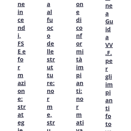
ne
a
on
ne
in
al
e
a
ce
fu
di
Gu
nd
oc
co
id
i,
o
nf
a
FS
de
or
VV
E e
lle
mi
.F.
fo
str
tà
pe
r
ut
im
r
m
tu
pi
gli
azi
re:
an
im
on
no
ti:
pi
e:
r
no
an
str
m
r
ti
at
e,
m
fo
eg
str
ati
to
ie
u
va