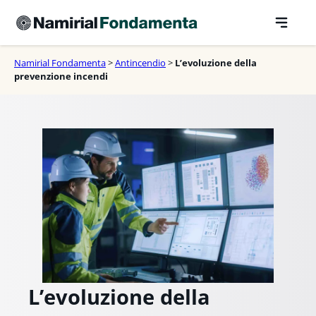
Vai
al
contenuto
Namirial Fondamenta
>
Antincendio
>
L’evoluzione della
prevenzione incendi
L’evoluzione della