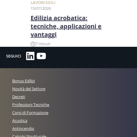
LAVORI EDILI
15/07/2026
Edilizia acrobatica:
tecniche, applicazioni e
vantaggi
7 minuti
LinkedIn
YouTube
SEGUICI
Bonus Edilizi
Novità del Settore
Decreti
Professioni Tecniche
Corsi di Formazione
Acustica
Antincendio
Calcolo Strutturale